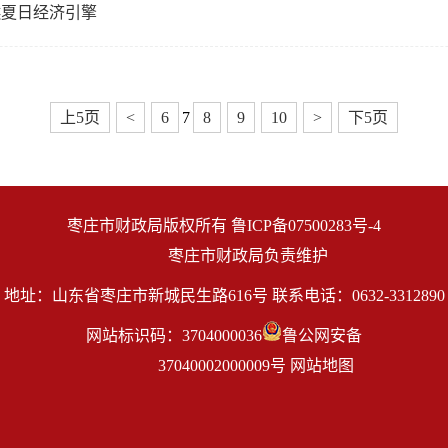
燃夏日经济引擎
上5页
<
6
7
8
9
10
>
下5页
枣庄市财政局版权所有 
鲁ICP备07500283号-4
            枣庄市财政局负责维护
地址：山东省枣庄市新城民生路616号 联系电话：0632-3312890
网站标识码：3704000036
鲁公网安备

                37040002000009号
网站地图