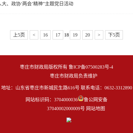
人大、政协‘两会’精神”主题党日活动
上5页
<
16
17
18
19
20
>
下5页
枣庄市财政局版权所有 
鲁ICP备07500283号-4
            枣庄市财政局负责维护
地址：山东省枣庄市新城民生路616号 联系电话：0632-3312890
网站标识码：3704000036
鲁公网安备

                37040002000009号
网站地图